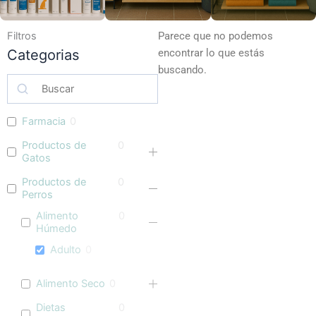
Filtros
Parece que no podemos
Categorias
encontrar lo que estás
buscando.
Farmacia
0
Productos de
0
Gatos
Productos de
0
Perros
Alimento
0
Húmedo
Adulto
0
Alimento Seco
0
Dietas
0