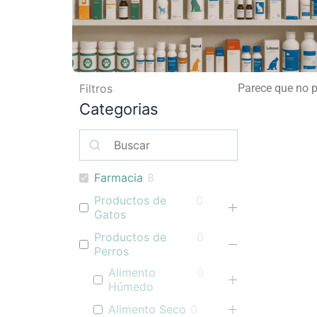
Filtros
Parece que no 
Categorias
Farmacia
8
Productos de
0
Gatos
Productos de
0
Perros
Alimento
0
Húmedo
Alimento Seco
0