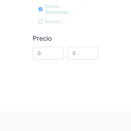
Dietas
0
Medicadas
Snacks
0
Precio