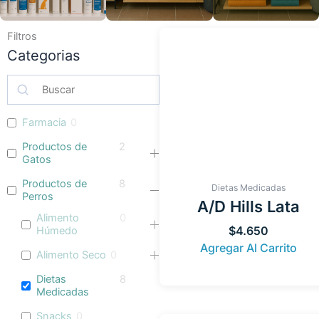
Filtros
Categorias
Farmacia
0
Productos de
2
Gatos
Productos de
8
Dietas Medicadas
Perros
A/D Hills Lata
Alimento
0
$
4.650
Húmedo
Agregar Al Carrito
Alimento Seco
0
Dietas
8
Medicadas
Snacks
0