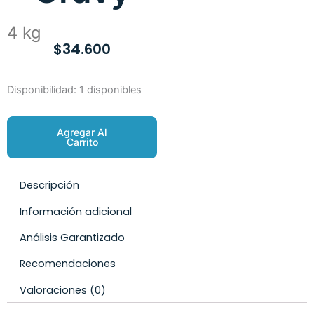
4 kg
$
34.600
Belcando
Disponibilidad:
1 disponibles
Puppy
Gravy
Agregar Al
cantidad
Carrito
Descripción
Información adicional
Análisis Garantizado
Recomendaciones
Valoraciones (0)