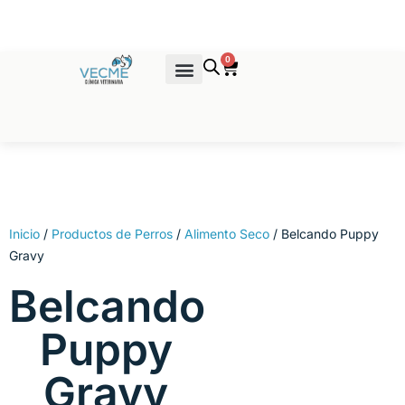
Ir
al
contenido
0
Cart
Venta de Productos
Inicio
/
Productos de Perros
/
Alimento Seco
/ Belcando Puppy
Gravy
Belcando
Puppy
Gravy