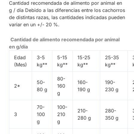
Cantidad recomendada de alimento por animal en
g / día Debido a las diferencias entre los cachorros
de distintas razas, las cantidades indicadas pueden
variar en un +/- 20 %.
Cantidad de alimento recomendada por animal
en g/día
Edad
3-5
5-15
15-25
25-35
(Mes)
kg**
kg**
kg**
kg**
80-
50-
160-
190-
2*
160
80 g
190 g
230 g
g
70-
100-
210-
280-
3
100
210
280 g
350 g
g
g