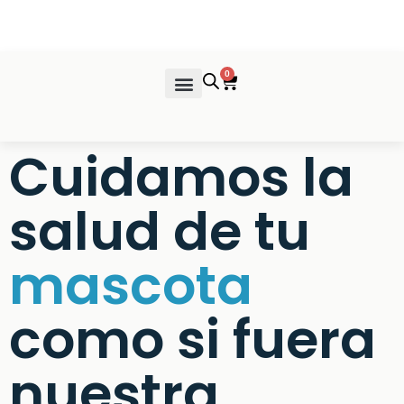
Ir
al
contenido
0
Cart
Venta de Productos
Cuidamos la
salud de tu
mascota
como si fuera
nuestra