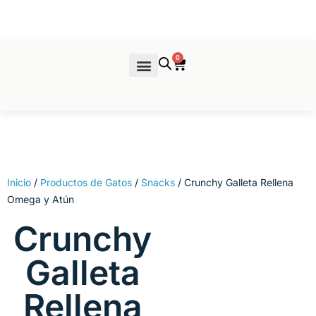
Ir
al
contenido
0
Cart
Venta de Productos
Inicio
/
Productos de Gatos
/
Snacks
/ Crunchy Galleta Rellena
Omega y Atún
Crunchy
Galleta
Rellena