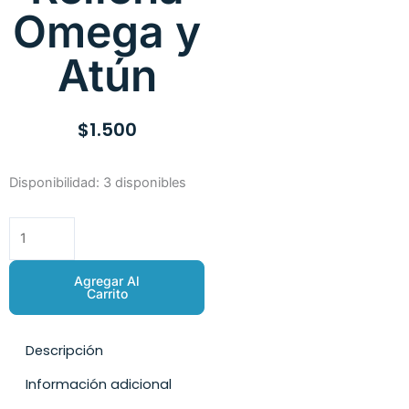
Omega y
Atún
$
1.500
Crunchy
Disponibilidad:
3 disponibles
Galleta
Rellena
Omega
y
Agregar Al
Atún
Carrito
cantidad
Descripción
Información adicional