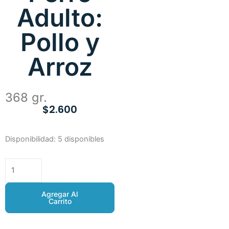
Adulto:
Pollo y
Arroz
368 gr.
$
2.600
Lata
Disponibilidad:
5 disponibles
Proplan
Perro
Adulto:
Pollo
Agregar Al
y
Carrito
Arroz
cantidad