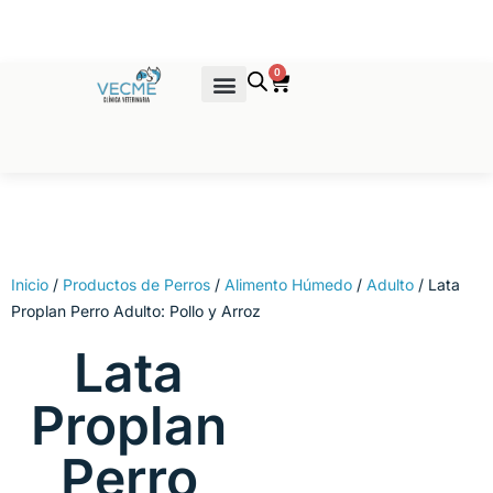
Ir
al
contenido
0
Cart
Venta de Productos
Inicio
/
Productos de Perros
/
Alimento Húmedo
/
Adulto
/ Lata
Proplan Perro Adulto: Pollo y Arroz
Lata
Proplan
Perro