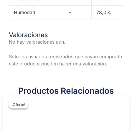
Humedad
–
78,0%
Valoraciones
No hay valoraciones aún.
Solo los usuarios registrados que hayan comprado
este producto pueden hacer una valoración.
Productos Relacionados
El
El
precio
precio
¡Oferta!
¡Oferta!
original
actual
era:
es:
$3.000.
$2.500.