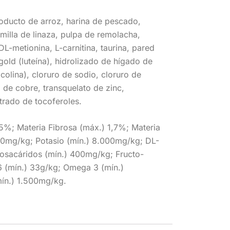
roducto de arroz, harina de pescado,
milla de linaza, pulpa de remolacha,
L-metionina, L-carnitina, taurina, pared
old (luteína), hidrolizado de hígado de
 colina), cloruro de sodio, cloruro de
o de cobre, transquelato de zinc,
trado de tocoferoles.
5%; Materia Fibrosa (máx.) 1,7%; Materia
000mg/kg; Potasio (mín.) 8.000mg/kg; DL-
gosacáridos (mín.) 400mg/kg; Fructo-
6 (mín.) 33g/kg; Omega 3 (mín.)
ín.) 1.500mg/kg.