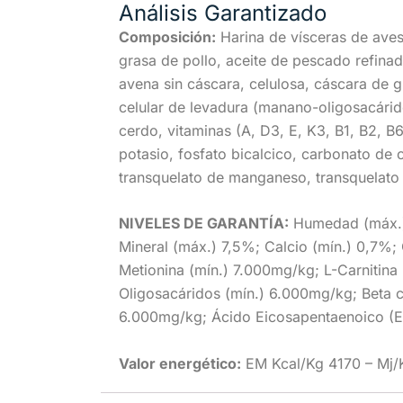
Análisis Garantizado
Composición:
Harina de vísceras de aves
grasa de pollo, aceite de pescado refinad
avena sin cáscara, celulosa, cáscara de g
celular de levadura (manano-oligosacárido
cerdo, vitaminas (A, D3, E, K3, B1, B2, B6
potasio, fosfato bicalcico, carbonato de c
transquelato de manganeso, transquelato 
NIVELES DE GARANTÍA:
Humedad (máx.) 8
Mineral (máx.) 7,5%; Calcio (mín.) 0,7%;
Metionina (mín.) 7.000mg/kg; L-Carnitin
Oligosacáridos (mín.) 6.000mg/kg; Beta 
6.000mg/kg; Ácido Eicosapentaenoico (E
Valor energético:
EM Kcal/Kg 4170 – Mj/