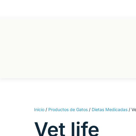
Ir
al
contenido
Inicio
/
Productos de Gatos
/
Dietas Medicadas
/ Ve
Vet life