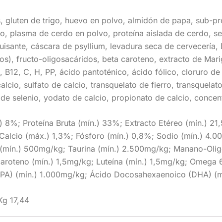
, gluten de trigo, huevo en polvo, almidón de papa, sub-p
o, plasma de cerdo en polvo, proteína aislada de cerdo, se
uisante, cáscara de psyllium, levadura seca de cervecería, D
s), fructo-oligosacáridos, beta caroteno, extracto de Marig
, B12, C, H, PP, ácido pantoténico, ácido fólico, cloruro de
alcio, sulfato de calcio, transquelato de fierro, transquelat
de selenio, yodato de calcio, propionato de calcio, concen
%; Proteína Bruta (mín.) 33%; Extracto Etéreo (mín.) 21,
 Calcio (máx.) 1,3%; Fósforo (mín.) 0,8%; Sodio (mín.) 4.
a (mín.) 500mg/kg; Taurina (mín.) 2.500mg/kg; Manano-Oli
caroteno (mín.) 1,5mg/kg; Luteína (mín.) 1,5mg/kg; Omega 
PA) (mín.) 1.000mg/kg; Ácido Docosahexaenoico (DHA) (m
Kg 17,44