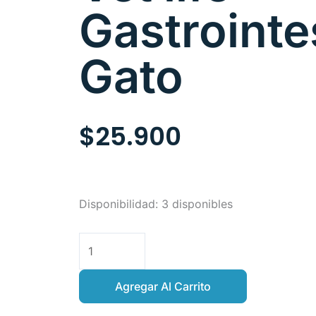
Gastrointe
Gato
$
25.900
Vet
Disponibilidad:
3 disponibles
life
Gastrointestinal
Gato
cantidad
Agregar Al Carrito