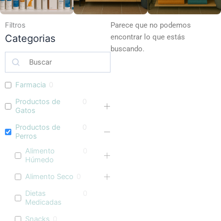
Filtros
Parece que no podemos
Categorias
encontrar lo que estás
buscando.
Farmacia
0
Productos de
0
Gatos
Productos de
0
Perros
Alimento
0
Húmedo
Alimento Seco
0
Dietas
0
Medicadas
Snacks
0