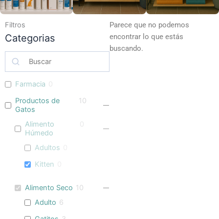
Filtros
Parece que no podemos
Categorias
encontrar lo que estás
buscando.
Farmacia
0
Productos de
10
Gatos
Alimento
0
Húmedo
Adultos
0
Kitten
0
Alimento Seco
10
Adulto
6