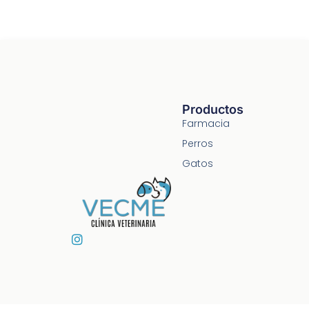
Productos
Farmacia
Perros
Gatos
I
n
s
t
a
g