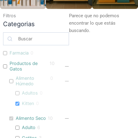
Filtros
Parece que no podemos
Categorias
encontrar lo que estás
buscando.
Farmacia
0
Productos de
10
Gatos
Alimento
0
Húmedo
Adultos
0
Kitten
0
Alimento Seco
10
Adulto
6