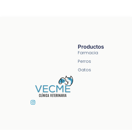
Productos
Farmacia
Perros
Gatos
I
n
s
t
a
g