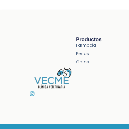
Productos
Farmacia
Perros
Gatos
I
n
s
t
a
g
r