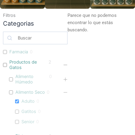
Filtros
Parece que no podemos
Categorias
encontrar lo que estás
buscando.
Farmacia
0
Productos de
2
Gatos
Alimento
0
Húmedo
Alimento Seco
0
Adulto
0
Gatitos
0
Senior
0