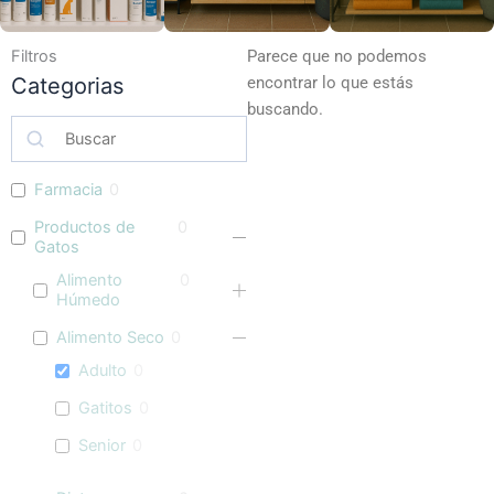
Filtros
Parece que no podemos
Categorias
encontrar lo que estás
buscando.
Farmacia
0
Productos de
0
Gatos
Alimento
0
Húmedo
Alimento Seco
0
Adulto
0
Gatitos
0
Senior
0