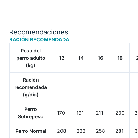
Recomendaciones
RACIÓN RECOMENDADA
Peso del
perro adulto
12
14
16
18
(kg)
Ración
recomendada
(g/día)
Perro
170
191
211
230
2
Sobrepeso
Perro Normal
208
233
258
281
3