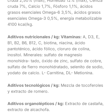
cruda 2,50% (máx), Humedad 12% (máx), Ceniza
cruda 7%, Calcio 1,7%, Fósforo 1,1%, ácidos
grasos esenciales Omega-6 3,5%, ácidos grasos
esenciales Omega-3 0,5%, energía metabolizable
4100 kcal/kg.
Aditivos nutricionales / kg: Vitaminas:
A, D3, E,
B1, B2, B6, B12, C, biotina, niacina, ácido
pantoténico, ácido fólico, cloruro de colina,
inositol. Minerales: sulfato de magnesio
monohidra- tado, óxido de zinc, sulfato de cobre,
sulfato de fierro monohidratado, selenito de sodio,
yodato de calcio. L- Carnitina, DL- Metionina.
Aditivos tecnológicos / kg:
Mezcla de tocoferoles
y extracto de romero.
Aditivos organolépticos / kg:
Extracto de castaña,
extracto de alcachofa.