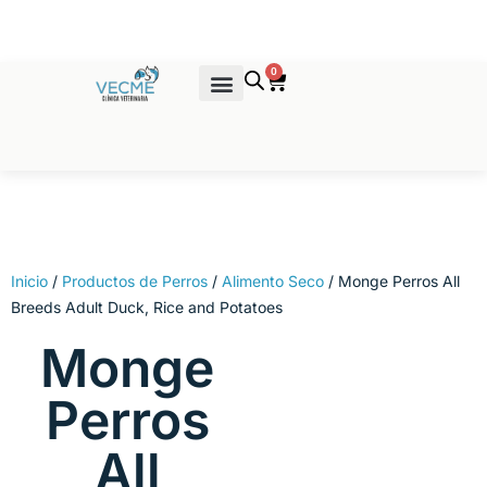
Ir
al
contenido
0
Cart
Venta de Productos
Inicio
/
Productos de Perros
/
Alimento Seco
/ Monge Perros All
Breeds Adult Duck, Rice and Potatoes
Monge
Perros
All