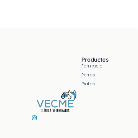
Productos
Farmacia
Perros
Gatos
I
n
s
t