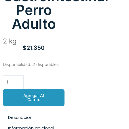
Perro
Adulto
2 kg
$
21.350
Monge
Disponibilidad:
2 disponibles
Vet
Gastrointestinal
Perro
Adulto
Agregar Al
cantidad
Carrito
Descripción
Información adicional