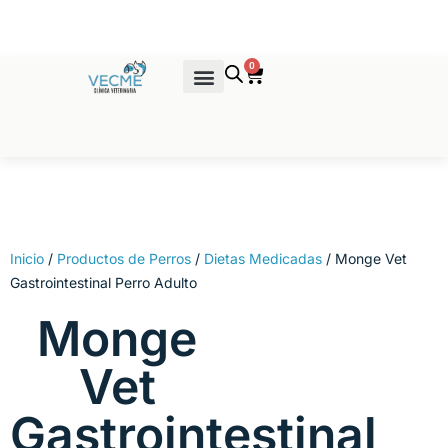
Ir
al
contenido
0
Cart
Venta de Productos
Inicio
/
Productos de Perros
/
Dietas Medicadas
/ Monge Vet
Gastrointestinal Perro Adulto
Monge
Vet
Gastrointestinal