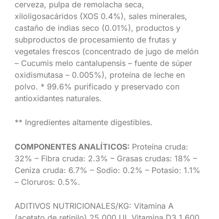
cerveza, pulpa de remolacha seca,
xiloligosacáridos (XOS 0.4%), sales minerales,
castaño de indias seco (0.01%), productos y
subproductos de procesamiento de frutas y
vegetales frescos (concentrado de jugo de melón
– Cucumis melo cantalupensis – fuente de súper
oxidismutasa – 0.005%), proteína de leche en
polvo. * 99.6% purificado y preservado con
antioxidantes naturales.
** Ingredientes altamente digestibles.
COMPONENTES ANALÍTICOS:
Proteína cruda:
32% – Fibra cruda: 2.3% – Grasas crudas: 18% –
Ceniza cruda: 6.7% – Sodio: 0.2% – Potasio: 1.1%
– Cloruros: 0.5%.
ADITIVOS NUTRICIONALES/KG: Vitamina A
(acetato de retinilo) 25,000 UI, Vitamina D3 1,600