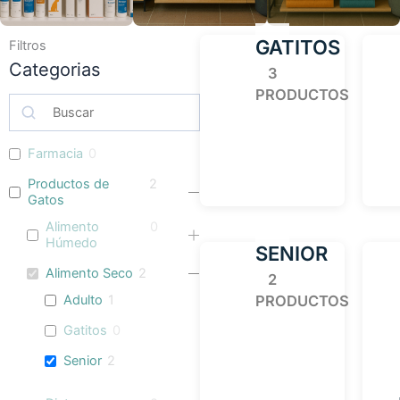
GATITOS
Filtros
Categorias
3
PRODUCTOS
Farmacia
0
Productos de
2
Gatos
Alimento
0
Húmedo
SENIOR
Alimento Seco
2
2
Adulto
1
PRODUCTOS
Gatitos
0
Senior
2