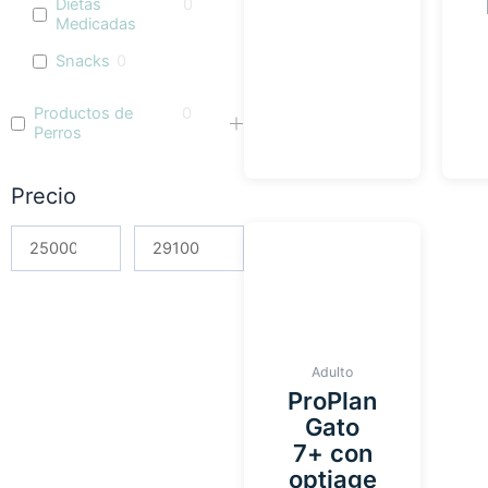
Dietas
0
Medicadas
Snacks
0
Productos de
0
Perros
Precio
Adulto
ProPlan
Gato
7+ con
optiage