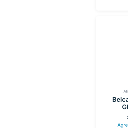
Al
Belc
G
Agre