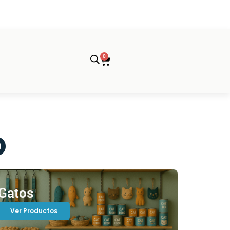
0
Cart
o
Gatos
Ver Productos