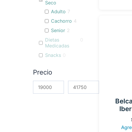
Seco
Adulto
7
Cachorro
4
Senior
2
Dietas
0
Medicadas
Snacks
0
Precio
Belc
Iber
Agre