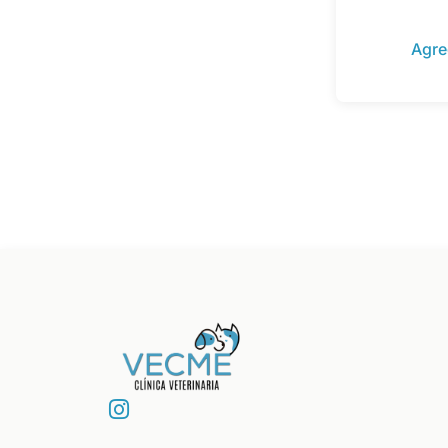
Agre
I
n