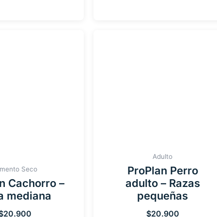
Adulto
ProPlan Perro
imento Seco
n Cachorro –
adulto – Razas
a mediana
pequeñas
$
20.900
$
20.900