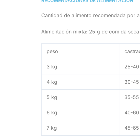
RECOMENDACIONES DE ALIMENTACIÓN
Cantidad de alimento recomendada por an
Alimentación mixta: 25 g de comida sec
peso
castra
3 kg
25-40
4 kg
30-45
5 kg
35-55
6 kg
40-60
7 kg
45-65