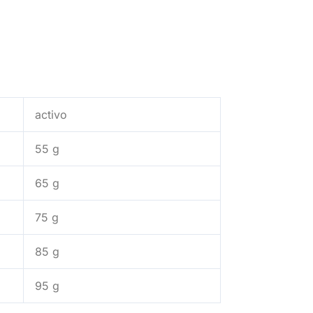
activo
55 g
65 g
75 g
85 g
95 g