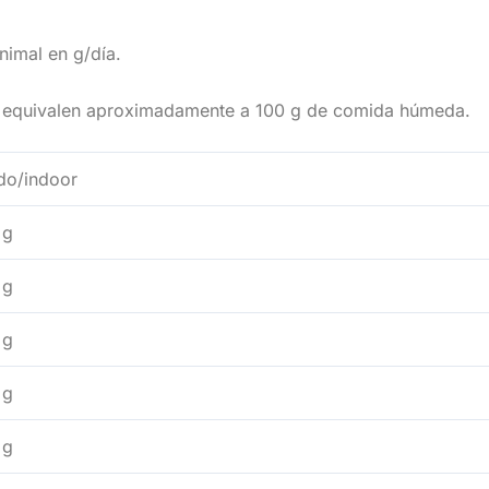
imal en g/día.
a equivalen aproximadamente a 100 g de comida húmeda.
do/indoor
 g
 g
 g
 g
 g